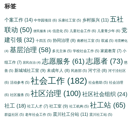
标签
五社
个案工作
(14)
乡村振兴
(11)
中华园项目
(6)
乐康社工室
(5)
联动
(50)
党
信息化
(5)
儿童社会工作
(6)
儿童青少年
(6)
便民服务
(4)
建引领
(32)
协同治理
(8)
十四五
(5)
南桥社工室
(5)
双减
(5)
培育孵化
基层治理
(58)
家庭教育
(7)
小
多元主体
(5)
学校社会工作
(5)
(4)
志愿者
(73)
志愿服务
(61)
组工作
(7)
慈
居民自治
(4)
新城域社工室
(9)
未成年人
(8)
河寸泾
(8)
善
(5)
民政部
(5)
河寸泾社区
社会工作
(182)
(6)
活动参考
(5)
社会救助
(5)
社会治理
社区治理
(100)
社区社会组织
(24)
(6)
社区服务
(5)
社工站
(65)
社工
(18)
社工室
(9)
社工人才
(7)
社工机构
(5)
震川社工分站
(11)
群益社区
(5)
老年社会工作
(5)
震川社工站
(5)