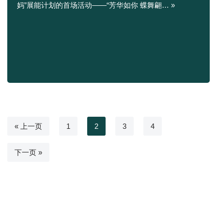
妈”展能计划的首场活动——“芳华如你 蝶舞翩…
»
« 上一页
1
2
3
4
下一页 »