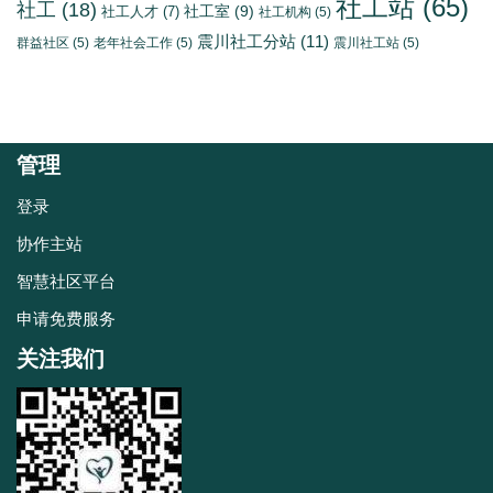
社工站
(65)
社工
(18)
社工室
(9)
社工人才
(7)
社工机构
(5)
震川社工分站
(11)
群益社区
(5)
老年社会工作
(5)
震川社工站
(5)
管理
登录
协作主站
智慧社区平台
申请免费服务
关注我们