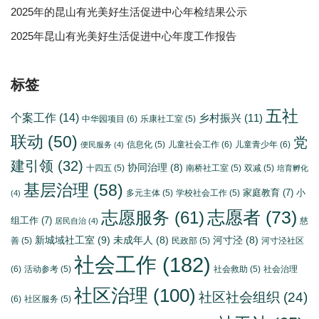
2025年的昆山有光美好生活促进中心年检结果公示
2025年昆山有光美好生活促进中心年度工作报告
标签
五社
个案工作
(14)
乡村振兴
(11)
中华园项目
(6)
乐康社工室
(5)
联动
(50)
党
信息化
(5)
儿童社会工作
(6)
儿童青少年
(6)
便民服务
(4)
建引领
(32)
协同治理
(8)
十四五
(5)
南桥社工室
(5)
双减
(5)
培育孵化
基层治理
(58)
家庭教育
(7)
小
多元主体
(5)
学校社会工作
(5)
(4)
志愿者
(73)
志愿服务
(61)
组工作
(7)
慈
居民自治
(4)
新城域社工室
(9)
未成年人
(8)
河寸泾
(8)
善
(5)
民政部
(5)
河寸泾社区
社会工作
(182)
(6)
活动参考
(5)
社会救助
(5)
社会治理
社区治理
(100)
社区社会组织
(24)
(6)
社区服务
(5)