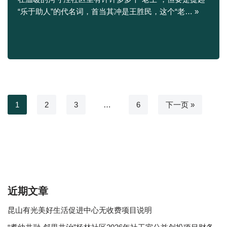
“乐于助人”的代名词，首当其冲是王胜民，这个“老…
»
1
2
3
…
6
下一页 »
近期文章
昆山有光美好生活促进中心无收费项目说明