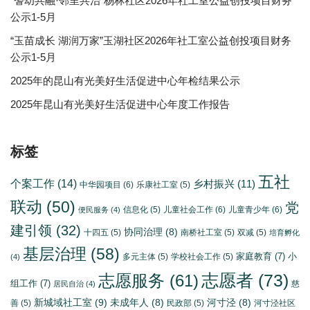
“耆幼共融·邻里共治”杨林社区2026年社工室公益创投项目财务
公示1-5月
“玉苗成长 湖润万家”玉湖社区2026年社工室公益创投项目财务
公示1-5月
2025年的昆山有光美好生活促进中心年检结果公示
2025年昆山有光美好生活促进中心年度工作报告
标签
五社
个案工作
(14)
乡村振兴
(11)
中华园项目
(6)
乐康社工室
(5)
联动
(50)
党
信息化
(5)
儿童社会工作
(6)
儿童青少年
(6)
便民服务
(4)
建引领
(32)
协同治理
(8)
十四五
(5)
南桥社工室
(5)
双减
(5)
培育孵化
基层治理
(58)
家庭教育
(7)
小
多元主体
(5)
学校社会工作
(5)
(4)
志愿者
(73)
志愿服务
(61)
组工作
(7)
慈
居民自治
(4)
新城域社工室
(9)
未成年人
(8)
河寸泾
(8)
善
(5)
民政部
(5)
河寸泾社区