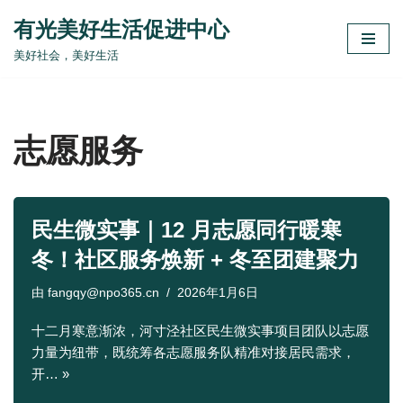
有光美好生活促进中心
跳
美好社会，美好生活
至
正
文
志愿服务
民生微实事｜12 月志愿同行暖寒
冬！社区服务焕新 + 冬至团建聚力
由
fangqy@npo365.cn
2026年1月6日
十二月寒意渐浓，河寸泾社区民生微实事项目团队以志愿
力量为纽带，既统筹各志愿服务队精准对接居民需求，
开…
»