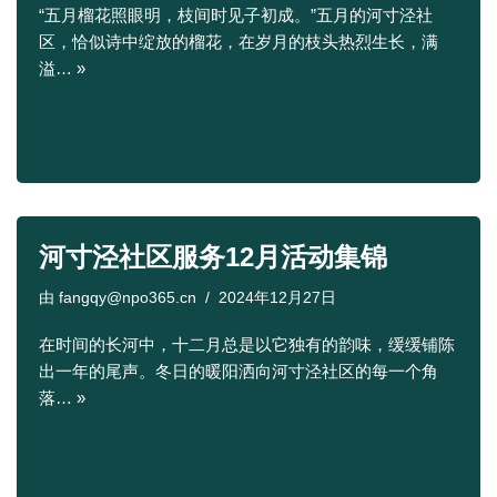
“五月榴花照眼明，枝间时见子初成。”五月的河寸泾社
区，恰似诗中绽放的榴花，在岁月的枝头热烈生长，满
溢…
»
河寸泾社区服务12月活动集锦
由
fangqy@npo365.cn
2024年12月27日
在时间的长河中，十二月总是以它独有的韵味，缓缓铺陈
出一年的尾声。冬日的暖阳洒向河寸泾社区的每一个角
落…
»