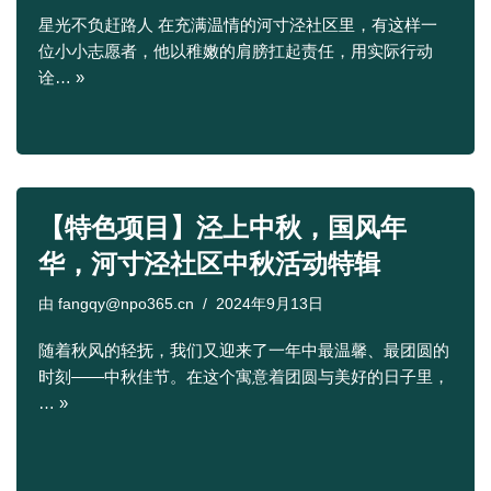
星光不负赶路人 在充满温情的河寸泾社区里，有这样一
位小小志愿者，他以稚嫩的肩膀扛起责任，用实际行动
诠…
»
【特色项目】泾上中秋，国风年
华，河寸泾社区中秋活动特辑
由
fangqy@npo365.cn
2024年9月13日
随着秋风的轻抚，我们又迎来了一年中最温馨、最团圆的
时刻——中秋佳节。在这个寓意着团圆与美好的日子里，
…
»