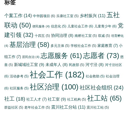
标签
五社
个案工作
(14)
乡村振兴
(11)
中华园项目
(6)
乐康社工室
(5)
联动
(50)
党
信息化
(5)
儿童社会工作
(6)
儿童青少年
(6)
便民服务
(4)
建引领
(32)
协同治理
(8)
十四五
(5)
南桥社工室
(5)
双减
(5)
培育孵化
基层治理
(58)
家庭教育
(7)
小
多元主体
(5)
学校社会工作
(5)
(4)
志愿者
(73)
志愿服务
(61)
组工作
(7)
慈
居民自治
(4)
新城域社工室
(9)
未成年人
(8)
河寸泾
(8)
善
(5)
民政部
(5)
河寸泾社区
社会工作
(182)
(6)
活动参考
(5)
社会救助
(5)
社会治理
社区治理
(100)
社区社会组织
(24)
(6)
社区服务
(5)
社工站
(65)
社工
(18)
社工室
(9)
社工人才
(7)
社工机构
(5)
震川社工分站
(11)
群益社区
(5)
老年社会工作
(5)
震川社工站
(5)