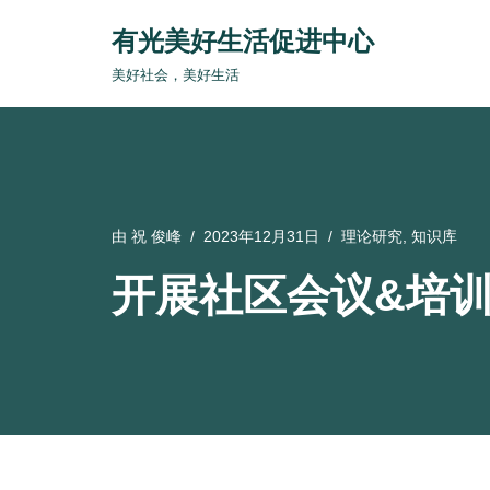
有光美好生活促进中心
跳
美好社会，美好生活
至
正
文
由
祝 俊峰
2023年12月31日
理论研究
,
知识库
开展社区会议&培