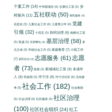
个案工作
(14)
乡
中华园项目
(6)
乐康社工室
(5)
五社联动
(50)
村振兴
(11)
便民服务
(4)
党建
信息化
(5)
儿童社会工作
(6)
儿童青少年
(6)
引领
(32)
协同治理
(8)
十四五
(5)
南桥社工室
基层治理
(58)
(5)
双减
(5)
多
培育孵化
(4)
家庭教育
(7)
小组工作
元主体
(5)
学校社会工作
(5)
志愿
志愿服务
(61)
(7)
居民自治
(4)
者
(73)
新城域社工室
(9)
未成年
慈善
(5)
人
(8)
河寸泾
(8)
民政部
(5)
河寸泾社区
(6)
活动参
社会工作
(182)
考
(5)
社会救助
社区治理
(5)
社会治理
(6)
社区服务
(5)
(100)
社区社会组织
(24)
社工