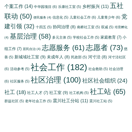
五社
个案工作
(14)
乡村振兴
(11)
中华园项目
(6)
乐康社工室
(5)
联动
(50)
党
信息化
(5)
儿童社会工作
(6)
儿童青少年
(6)
便民服务
(4)
建引领
(32)
协同治理
(8)
十四五
(5)
南桥社工室
(5)
双减
(5)
培育孵化
基层治理
(58)
家庭教育
(7)
小
多元主体
(5)
学校社会工作
(5)
(4)
志愿者
(73)
志愿服务
(61)
组工作
(7)
慈
居民自治
(4)
新城域社工室
(9)
未成年人
(8)
河寸泾
(8)
善
(5)
民政部
(5)
河寸泾社区
社会工作
(182)
(6)
活动参考
(5)
社会救助
(5)
社会治理
社区治理
(100)
社区社会组织
(24)
(6)
社区服务
(5)
社工站
(65)
社工
(18)
社工室
(9)
社工人才
(7)
社工机构
(5)
震川社工分站
(11)
群益社区
(5)
老年社会工作
(5)
震川社工站
(5)