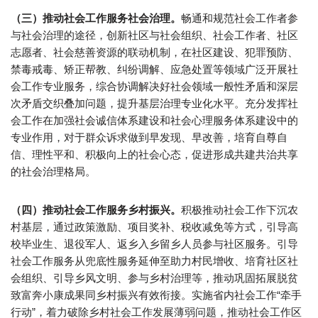
（三）推动社会工作服务社会治理。
畅通和规范社会工作者参
与社会治理的途径，创新社区与社会组织、社会工作者、社区
志愿者、社会慈善资源的联动机制，在社区建设、犯罪预防、
禁毒戒毒、矫正帮教、纠纷调解、应急处置等领域广泛开展社
会工作专业服务，综合协调解决好社会领域一般性矛盾和深层
次矛盾交织叠加问题，提升基层治理专业化水平。充分发挥社
会工作在加强社会诚信体系建设和社会心理服务体系建设中的
专业作用，对于群众诉求做到早发现、早改善，培育自尊自
信、理性平和、积极向上的社会心态，促进形成共建共治共享
的社会治理格局。
（四）推动社会工作服务乡村振兴。
积极推动社会工作下沉农
村基层，通过政策激励、项目奖补、税收减免等方式，引导高
校毕业生、退役军人、返乡入乡留乡人员参与社区服务。引导
社会工作服务从兜底性服务延伸至助力村民增收、培育社区社
会组织、引导乡风文明、参与乡村治理等，推动巩固拓展脱贫
致富奔小康成果同乡村振兴有效衔接。实施省内社会工作“牵手
行动”，着力破除乡村社会工作发展薄弱问题，推动社会工作区