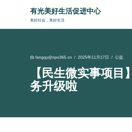
有光美好生活促进中心
跳
美好社会，美好生活
至
正
文
由
fangqy@npo365.cn
2025年11月17日
公益
【民生微实事项目
务升级啦