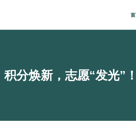
首
】积分焕新，志愿“发光”