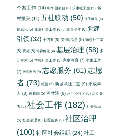
个案工作
(14)
乡
中华园项目
(6)
乐康社工室
(5)
五社联动
(50)
村振兴
(11)
便民服务
(4)
党建
信息化
(5)
儿童社会工作
(6)
儿童青少年
(6)
引领
(32)
协同治理
(8)
十四五
(5)
南桥社工室
基层治理
(58)
(5)
双减
(5)
多
培育孵化
(4)
家庭教育
(7)
小组工作
元主体
(5)
学校社会工作
(5)
志愿
志愿服务
(61)
(7)
居民自治
(4)
者
(73)
新城域社工室
(9)
未成年
慈善
(5)
人
(8)
河寸泾
(8)
民政部
(5)
河寸泾社区
(6)
活动参
社会工作
(182)
考
(5)
社会救助
社区治理
(5)
社会治理
(6)
社区服务
(5)
(100)
社区社会组织
(24)
社工