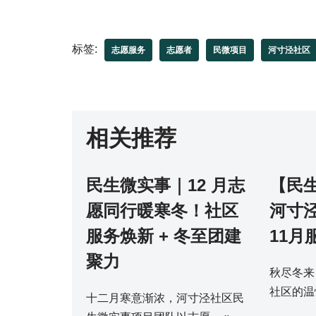
标签:
志愿服务
志愿者
民微项目
河寸泾社区
相关推荐
民生微实事｜12 月志
【民
愿同行暖寒冬！社区
河寸
服务焕新 + 冬至团建
11月
聚力
秋尽冬来
社区的温
十二月寒意渐浓，河寸泾社区民