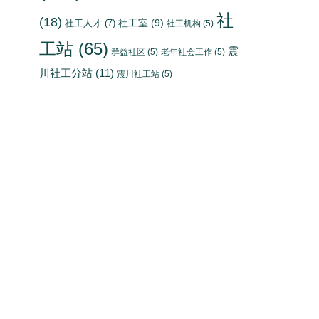
社
(18)
社工室
(9)
社工人才
(7)
社工机构
(5)
工站
(65)
震
群益社区
(5)
老年社会工作
(5)
川社工分站
(11)
震川社工站
(5)